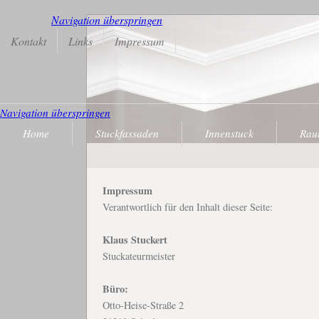
Navigation überspringen
Kontakt
Links
Impressum
Navigation überspringen
Home
Stuckfassaden
Innenstuck
Rau
Impressum
Verantwortlich für den Inhalt dieser Seite:
Klaus Stuckert
Stuckateurmeister
Büro:
Otto-Heise-Straße 2