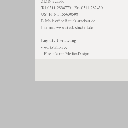
31319 Sehnde
Tel 0511-2834779 · Fax 0511-282450
USt-Id-Nr. 155630598
E-Mail: office@stuck-stuckert.de
Internet: www.stuck-stuckert.de
Layout / Umsetzung
- workstation.cc
- Hessenkamp MedienDesign