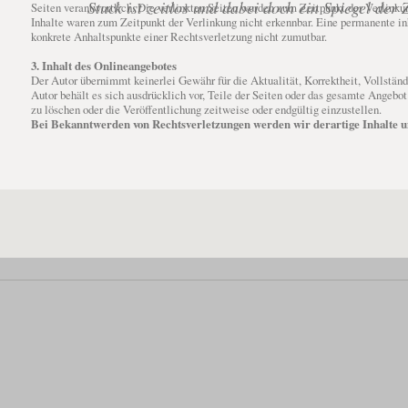
Stuck ist zeitlos und dabei doch ein Spiegel der Z
Seiten verantwortlich. Die verlinkten Seiten wurden zum Zeitpunkt der Verlinku
Inhalte waren zum Zeitpunkt der Verlinkung nicht erkennbar. Eine permanente inh
konkrete Anhaltspunkte einer Rechtsverletzung nicht zumutbar.
3. Inhalt des Onlineangebotes
Der Autor übernimmt keinerlei Gewähr für die Aktualität, Korrektheit, Vollständi
Autor behält es sich ausdrücklich vor, Teile der Seiten oder das gesamte Angebo
zu löschen oder die Veröffentlichung zeitweise oder endgültig einzustellen.
Bei Bekanntwerden von Rechtsverletzungen werden wir derartige Inhalte 