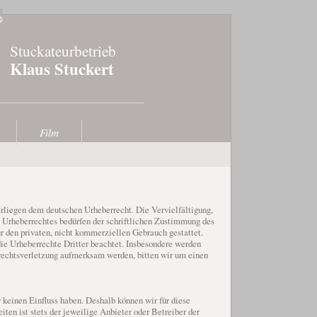
Stuckateurbetrieb
Klaus Stuckert
Film
terliegen dem deutschen Urheberrecht. Die Vervielfältigung,
s Urheberrechtes bedürfen der schriftlichen Zustimmung des
ür den privaten, nicht kommerziellen Gebrauch gestattet.
die Urheberrechte Dritter beachtet. Insbesondere werden
errechtsverletzung aufmerksam werden, bitten wir um einen
 keinen Einfluss haben. Deshalb können wir für diese
ten ist stets der jeweilige Anbieter oder Betreiber der